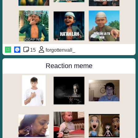
15
forgottenvall_
Reaction meme