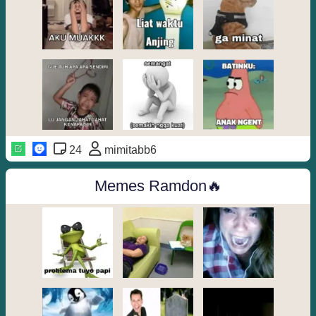
24
mimitabb6
Memes Ramdon🔥