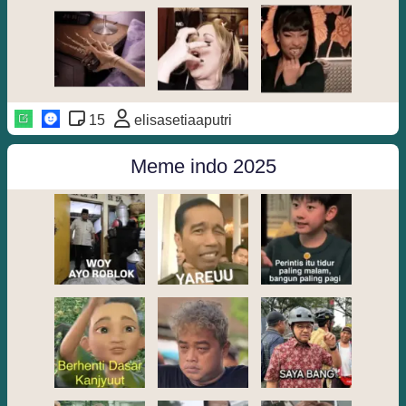
15
elisasetiaaputri
Meme indo 2025