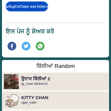
BugCatCapo.wastickers
ਇਸ ਪੇਜ ਨੂੰ ਸ਼ੇਅਰ ਕਰੋ
ਬਿੱਲੀਆਂ Random
ਉਦਾਸ ਬਿੱਲੀਆਂ 2
ig_rose.stickers1
KITTY CHAN
ujjal_nath