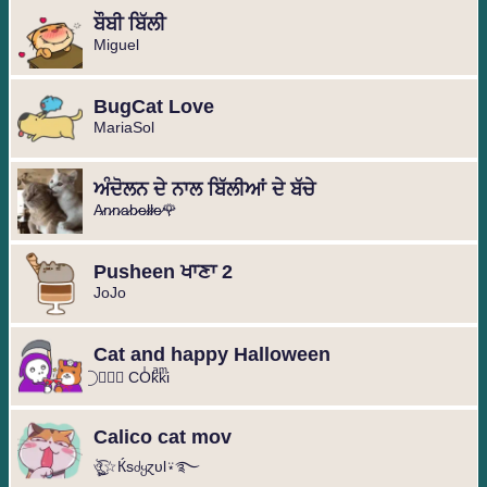
ਬੌਬੀ ਬਿੱਲੀ
Miguel️⁩
BugCat Love
MariaSol
ਅੰਦੋਲਨ ਦੇ ਨਾਲ ਬਿੱਲੀਆਂ ਦੇ ਬੱਚੇ
A̷n̷n̷a̷b̷e̷l̷l̷e̷🌹
Pusheen ਖਾਣਾ 2
JoJo
Cat and happy Halloween
⃝ ❥⃢⃟ COͥkͣkͫi
Calico cat mov
ঔৣ͜͡☆Ќsძყɀυl⍣࿐