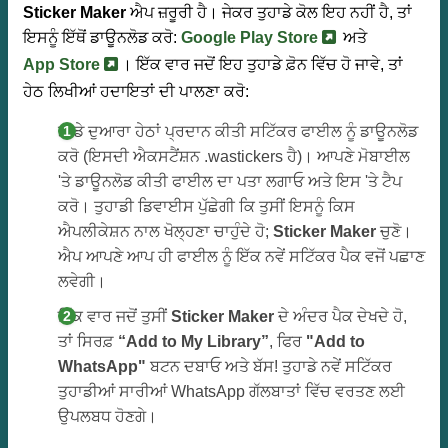
Sticker Maker
ਐਪ ਜ਼ਰੂਰੀ ਹੈ। ਜੇਕਰ ਤੁਹਾਡੇ ਕੋਲ ਇਹ ਨਹੀਂ ਹੈ, ਤਾਂ
ਇਸਨੂੰ ਇੱਥੋਂ ਡਾਊਨਲੋਡ ਕਰੋ:
Google Play Store
ਅਤੇ
App Store
। ਇੱਕ ਵਾਰ ਜਦੋਂ ਇਹ ਤੁਹਾਡੇ ਫ਼ੋਨ ਵਿੱਚ ਹੋ ਜਾਵੇ, ਤਾਂ
ਹੇਠ ਲਿਖੀਆਂ ਹਦਾਇਤਾਂ ਦੀ ਪਾਲਣਾ ਕਰੋ:
ਸਾਡੇ ਦੁਆਰਾ ਹੇਠਾਂ ਪ੍ਰਦਾਨ ਕੀਤੀ ਸਟਿੱਕਰ ਫਾਈਲ ਨੂੰ ਡਾਊਨਲੋਡ
ਕਰੋ (ਇਸਦੀ ਐਕਸਟੈਂਸ਼ਨ .wastickers ਹੈ)। ਆਪਣੇ ਮੋਬਾਈਲ
'ਤੇ ਡਾਊਨਲੋਡ ਕੀਤੀ ਫਾਈਲ ਦਾ ਪਤਾ ਲਗਾਓ ਅਤੇ ਇਸ 'ਤੇ ਟੈਪ
ਕਰੋ। ਤੁਹਾਡੀ ਡਿਵਾਈਸ ਪੁੱਛੇਗੀ ਕਿ ਤੁਸੀਂ ਇਸਨੂੰ ਕਿਸ
ਐਪਲੀਕੇਸ਼ਨ ਨਾਲ ਖੋਲ੍ਹਣਾ ਚਾਹੁੰਦੇ ਹੋ;
Sticker Maker
ਚੁਣੋ।
ਐਪ ਆਪਣੇ ਆਪ ਹੀ ਫਾਈਲ ਨੂੰ ਇੱਕ ਨਵੇਂ ਸਟਿੱਕਰ ਪੈਕ ਵਜੋਂ ਪਛਾਣ
ਲਵੇਗੀ।
ਇੱਕ ਵਾਰ ਜਦੋਂ ਤੁਸੀਂ
Sticker Maker
ਦੇ ਅੰਦਰ ਪੈਕ ਦੇਖਦੇ ਹੋ,
ਤਾਂ ਸਿਰਫ਼
“Add to My Library”
, ਫਿਰ
"Add to
WhatsApp"
ਬਟਨ ਦਬਾਓ ਅਤੇ ਬੱਸ! ਤੁਹਾਡੇ ਨਵੇਂ ਸਟਿੱਕਰ
ਤੁਹਾਡੀਆਂ ਸਾਰੀਆਂ WhatsApp ਗੱਲਬਾਤਾਂ ਵਿੱਚ ਵਰਤਣ ਲਈ
ਉਪਲਬਧ ਹੋਣਗੇ।