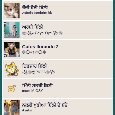
ਰੋਂਦੀ ਹੋਈ ਬਿੱਲੀ
zabela também kk
ਅਰਬੀ ਬਿੱਲੀ
❀꧁➶Geysi Oy➷꧂❀ ️
Gatos llorando 2
🔴⭕м†ž3⭕🔴
ਨਿਣਜਾਹ ਬਿੱਲੀ
꧁❀@PIOJA❀꧂
ਮਿੰਨੀ ਸੰਤਰੀ ਕਿਟੀ
team MIGSY
ਨਕਲੀ ਖੁਫੀਆ ਬਿੱਲੀ ਦੇ ਬੱਚੇ
Ayeks