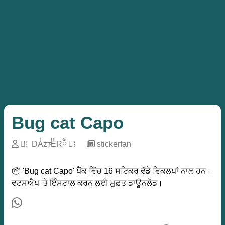
Bug cat Capo
️⃢⁞ ️ DAͥzтͣEͫRྃ ️⃢⁞ ️
─
stickerfan
📦 'Bug cat Capo' ਪੈੱਕ ਵਿੱਚ 16 ਸਟਿਕਰ ਵੱਡੇ ਵਿਕਲਪਾਂ ਨਾਲ ਹਨ।
ਵਟਸਐਪ 'ਤੇ ਇੰਸਟਾਲ ਕਰਨ ਲਈ ਮੁਫ਼ਤ ਡਾਊਨਲੋਡ।