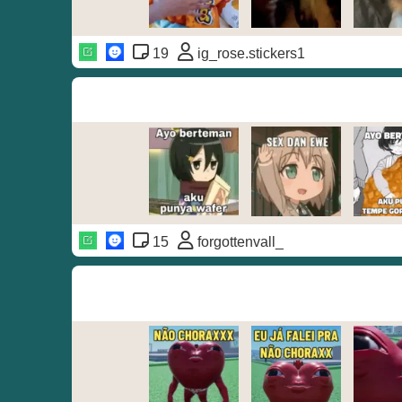
19
ig_rose.stickers1
15
forgottenvall_