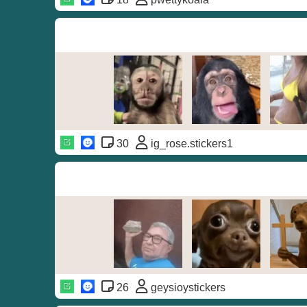
30
ig_rose.stickers1
26
geysioystickers