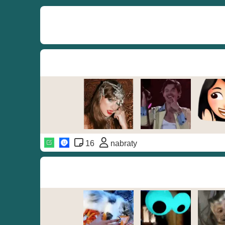
16
nabraty