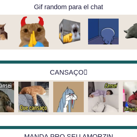
Gif random para el chat
CANSAÇO🫩
MANDA PRO SEU AMORZIN