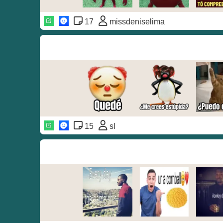
17
missdeniselima
15
sl