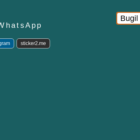
 WhatsApp
egram
sticker2.me