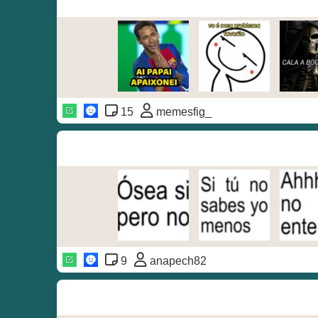
15
memesfig_
9
anapech82