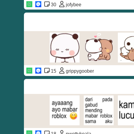
30
jofybee
15
grippygoober
18
pwettykoala