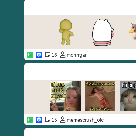
16
morrrrgan
15
memescrush_ofc