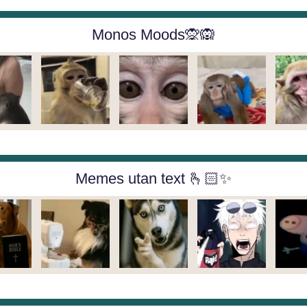
Monos Moods🙊🙉
Memes utan text 🫰🏻✨