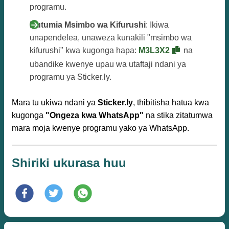
programu.
Kutumia Msimbo wa Kifurushi
: Ikiwa
unapendelea, unaweza kunakili "msimbo wa
kifurushi" kwa kugonga hapa:
M3L3X2
na
ubandike kwenye upau wa utaftaji ndani ya
programu ya Sticker.ly.
Mara tu ukiwa ndani ya
Sticker.ly
, thibitisha hatua kwa
kugonga
"Ongeza kwa WhatsApp"
na stika zitatumwa
mara moja kwenye programu yako ya WhatsApp.
Shiriki ukurasa huu