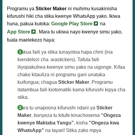
Programu ya
Sticker Maker
ni muhimu kusakinisha
kifurushi hiki cha stika kwenye WhatsApp yako. Ikiwa
huna, pakua kutoka:
Google Play Store
na
App Store
. Mara tu ukiwa nayo kwenye simu yako,
fuata maelekezo haya:
Pakua faili ya stika tunayotoa hapa chini (ina
kiendelezi cha .wastickers). Tafuta faili
iliyopakuliwa kwenye simu yako na uigonge. Kifaa
chako kitauliza ni programu gani unataka
kuifungua; chagua
Sticker Maker
. Programu
itatambua faili kiotomatiki kama kifurushi kipya cha
stika.
Mara tu unapoona kifurushi ndani ya
Sticker
Maker
, bonyeza tu kitufe kinachosema
“Ongeza
kwenye Maktaba Yangu”
, kisha
"Ongeza kwa
WhatsApp"
na tayari! Stika zako mpya