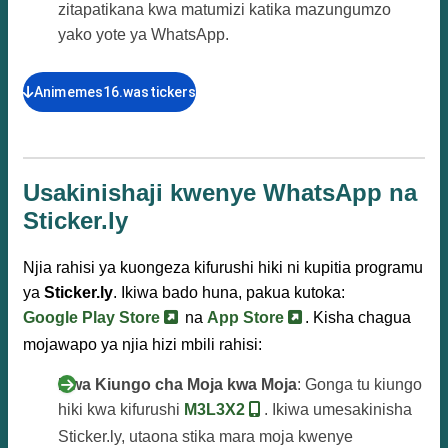
zitapatikana kwa matumizi katika mazungumzo
yako yote ya WhatsApp.
Animemes16.wastickers
Usakinishaji kwenye WhatsApp na
Sticker.ly
Njia rahisi ya kuongeza kifurushi hiki ni kupitia programu
ya
Sticker.ly
. Ikiwa bado huna, pakua kutoka:
Google Play Store
na
App Store
. Kisha chagua
mojawapo ya njia hizi mbili rahisi:
Kwa Kiungo cha Moja kwa Moja
: Gonga tu kiungo
hiki kwa kifurushi
M3L3X2
. Ikiwa umesakinisha
Sticker.ly, utaona stika mara moja kwenye