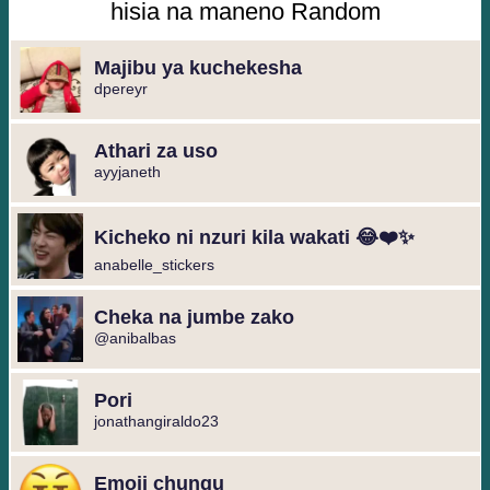
hisia na maneno Random
Majibu ya kuchekesha
dpereyr
Athari za uso
ayyjaneth
Kicheko ni nzuri kila wakati 😂❤️✨
anabelle_stickers
Cheka na jumbe zako
@anibalbas
Pori
jonathangiraldo23
Emoji chungu