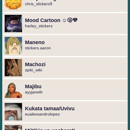
chris_stickers9
Mood Cartoon ☺️🫢💜
harley_stickers
Maneno
stickers.aaron
Machozi
spiki_wiki
Majibu
ayyjaneth
Kukata tamaa/Uvivu
eualessandrolopes