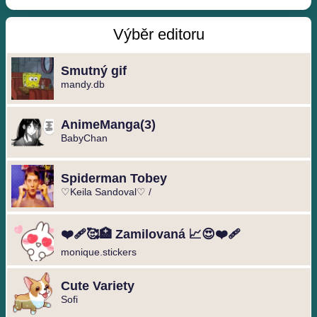
Výběr editoru
Smutný gif
mandy.db
️AnimeManga️(3)
BabyChan
Spiderman Tobey
♡Keila Sandoval♡ /
❤️‍🩹🥰🏥 Zamilovaná 📈😍❤️‍🩹
monique.stickers
Cute Variety
Sofi