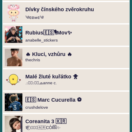
Dívky čínského zvěrokruhu
༄︎︎ᰀຣᴍᰀ︎︎༄
Rubius🇪🇸🎙️Mov✨
anabelle_stickers
🔥 Kluci, vzhůru 🔥
thechris
Malé žluté kuřátko 🐥
.։։⃟։։⃟🧢anne c.
🇪🇸 Marc Cucurella ⚽️
crushdelove
Coreanita 3 🇰🇷
🌸⃝ ❥⃢⃟🇦🇷COͥkͣkͫi✨