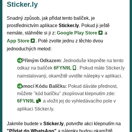
Sticker.ly
Snadný způsob, jak přidat tento balíček, je
prostřednictvím aplikace
Sticker.ly
. Pokud ji ještě
nemáte, stáhněte si ji z:
Google Play Store
a
App Store
. Poté zvolte jednu z těchto dvou
jednoduchých metod:
S Přímým Odkazem
: Jednoduše klepněte na tento
odkaz na balíček
6FYN9L
. Pokud máte Sticker.ly
nainstalovaný, okamžitě uvidíte nálepky v aplikaci.
Pomocí Kódu Balíčku
: Pokud dáváte přednost,
můžete "kód balíčku" zkopírovat klepnutím zde:
6FYN9L
a vložit jej do vyhledávacího pole v
aplikaci Sticker.ly.
Jakmile budete v
Sticker.ly
, potvrďte akci klepnutím na
"Přidat do WhatsApp"
a nálepky budou okamžitě