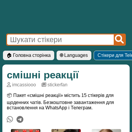
🏠 Головна сторінка
🌐 Languages
Стікери для Te
смішні реакції
imcassiooo
─
stickerfan
📦 Пакет «смішні реакції» містить 15 стікерів для
щоденних чатів. Безкоштовне завантаження для
встановлення на WhatsApp і Телеграм.