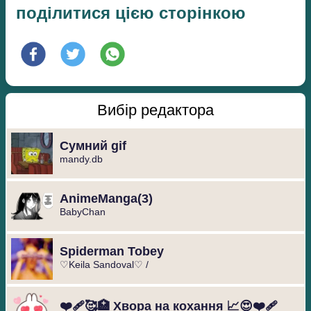
поділитися цією сторінкою
Вибір редактора
Сумний gif
mandy.db
️AnimeManga️(3)
BabyChan
Spiderman Tobey
♡Keila Sandoval♡ /
❤️‍🩹🥰🏥 Хвора на кохання 📈😍❤️‍🩹