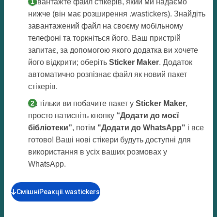
Завантажте файл стікерів, який ми надаємо
нижче (він має розширення .wastickers). Знайдіть
завантажений файл на своєму мобільному
телефоні та торкніться його. Ваш пристрій
запитає, за допомогою якого додатка ви хочете
його відкрити; оберіть
Sticker Maker
. Додаток
автоматично розпізнає файл як новий пакет
стікерів.
Як тільки ви побачите пакет у
Sticker Maker
,
просто натисніть кнопку
“Додати до моєї
бібліотеки”
, потім
"Додати до WhatsApp"
і все
готово! Ваші нові стікери будуть доступні для
використання в усіх ваших розмовах у
WhatsApp.
СмішніРеакціі.wastickers