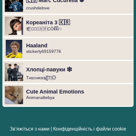
🇪🇸 Marc Cucurella ⚽️
crushdelove
Кореаніта 3 🇰🇷
🌸⃝ ❥⃢⃟🇦🇷COͥkͣkͫi✨
Haaland
stickerly69159776
Хлопці-павуки 🕸️
Tнᴇcнʀιs𖠌͚֟፝͞⚣︎̤̫💮
Cute Animal Emotions
Animanaltebya
Зв'яжіться з нами
|
Конфіденційність і файли cookie