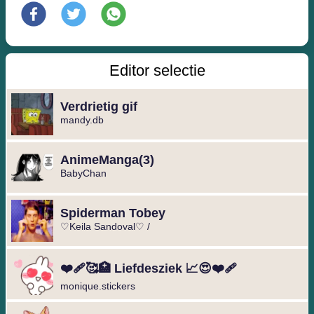
Editor selectie
Verdrietig gif
mandy.db
️AnimeManga️(3)
BabyChan
Spiderman Tobey
♡Keila Sandoval♡ /
❤️‍🩹🥰🏥 Liefdesziek 📈😍❤️‍🩹
monique.stickers