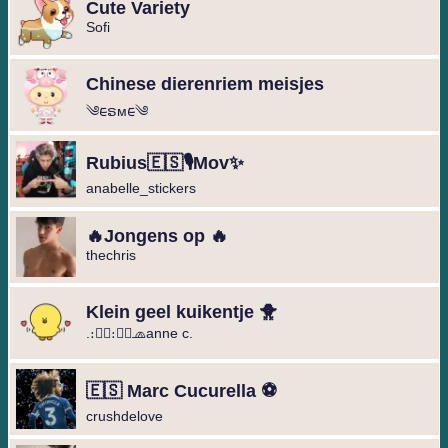
Cute Variety
Sofi
Chinese dierenriem meisjes
༄︎︎ᰀຣᴍᰀ︎︎༄
Rubius🇪🇸🎙️Mov✨
anabelle_stickers
🔥Jongens op 🔥
thechris
Klein geel kuikentje 🐥
.։։⃟։։⃟🧢anne c.
🇪🇸 Marc Cucurella ⚽️
crushdelove