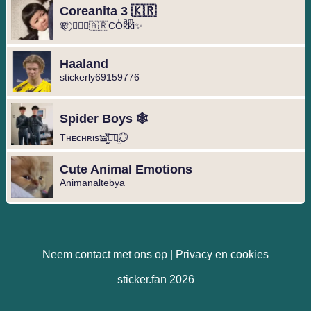
Coreanita 3 🇰🇷
🌸⃝ ❥⃢⃟🇦🇷COͥkͣkͫi✨
Haaland
stickerly69159776
Spider Boys 🕸️
Tнᴇcнʀιs𖠌͚֟፝͞⚣︎̤̫💮
Cute Animal Emotions
Animanaltebya
Neem contact met ons op
|
Privacy en cookies
sticker.fan 2026