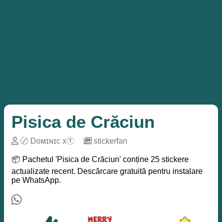
Pisica de Crăciun
〄 Dᴏᴍɪɴɪᴄ xⓉ
─
stickerfan
📦 Pachetul 'Pisica de Crăciun' conține 25 stickere
actualizate recent. Descărcare gratuită pentru instalare
pe WhatsApp.