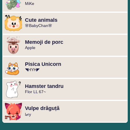
MiKe
Cute animals
🌸BabyChan🌸
Memoji de porc
Apple
Pisica Unicorn
◥HYH◤
Hamster tandru
Flor LL 67~
Vulpe drăguță
lℯry