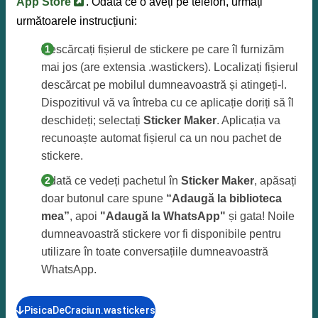
App Store
. Odată ce o aveți pe telefon, urmați
următoarele instrucțiuni:
Descărcați fișierul de stickere pe care îl furnizăm
mai jos (are extensia .wastickers). Localizați fișierul
descărcat pe mobilul dumneavoastră și atingeți-l.
Dispozitivul vă va întreba cu ce aplicație doriți să îl
deschideți; selectați
Sticker Maker
. Aplicația va
recunoaște automat fișierul ca un nou pachet de
stickere.
Odată ce vedeți pachetul în
Sticker Maker
, apăsați
doar butonul care spune
“Adaugă la biblioteca
mea”
, apoi
"Adaugă la WhatsApp"
și gata! Noile
dumneavoastră stickere vor fi disponibile pentru
utilizare în toate conversațiile dumneavoastră
WhatsApp.
PisicaDeCraciun.wastickers