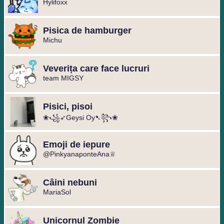
Hylifoxx
Pisica de hamburger
Michu
Veverița care face lucruri
team MIGSY
Pisici, pisoi ️
❀꧁➶Geysi Oy➷꧂❀ ️
Emoji de iepure
@PinkyanaponteAna♕
Câini nebuni
MariaSol
Unicornul Zombie