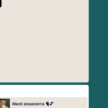
Милі кошенята 🐈💕