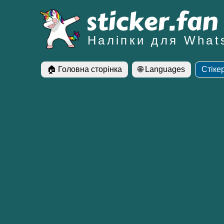
Наліпки для What
🏠 Головна сторінка
🌐 Languages
Стіке