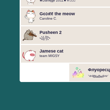
❀Danie͢͢͢lle 2011❦✮◐⃢⃟
Gοנιℓℓ the meow
Caroline C.
Pusheen 2
꧁️꧂
Jamese cat
team MIGSY
Флуоресце
༺BlaBel༻