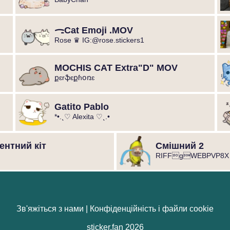
ᯏCat Emoji .MOV
Rose ♛ IG:@rose.stickers1
MOCHIS CAT Extra"D" MOV
քɛrֆɛքɦօռɛ
Gatito Pablo
*•.¸♡ Alexita ♡¸.•
нтний кіт
Смішний 2
RIFFgWEBPVP8X
Зв'яжіться з нами
|
Конфіденційність і файли cookie
sticker.fan 2026