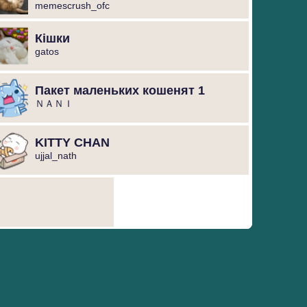
memescrush_ofc
Кішки
gatos
Пакет маленьких кошенят 1
ＮＡＮＩ
KITTY CHAN
ujjal_nath