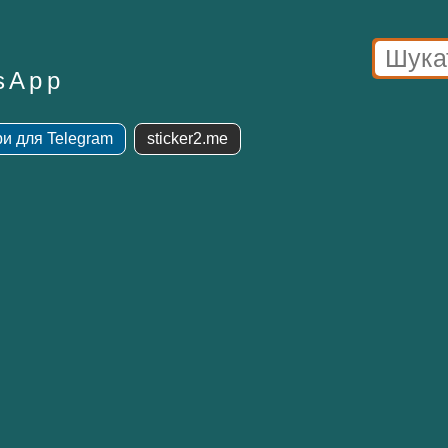
sApp
ри для Telegram
sticker2.me