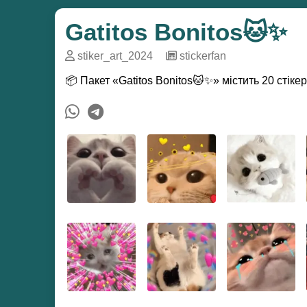
Gatitos Bonitos🐱✨
stiker_art_2024
─
stickerfan
📦 Пакет «Gatitos Bonitos🐱✨» містить 20 стік