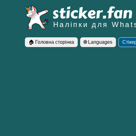
Наліпки для What
🏠 Головна сторінка
🌐 Languages
Стіке