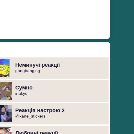
Неминучі реакції
gangbanging
Сумно
inakyu
Реакція настрою 2
@kane_stickers
Любовні реакції