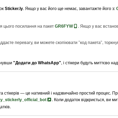
ток
Sticker.ly
. Якщо у вас його ще немає, завантажте його з:
ся цього посилання на пакет
GR6FYW
. Якщо у вас встанов
іддаєте перевагу, ви можете скопіювати "код пакета", торкн
иснувши
"Додати до WhatsApp"
, і стікери будуть миттєво н
а стікерів — це нативний і надзвичайно простий процес. Пр
_stickerly_official_bot
. Коли додаток відкриється, ви м
атків.