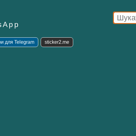
sApp
ри для Telegram
sticker2.me