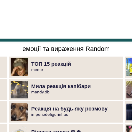
емоції та вираження Random
ТОП 15 реакцій
meme
Мила реакція капібари
mandy.db
Реакція на будь-яку розмову
imperiodefigurinhas