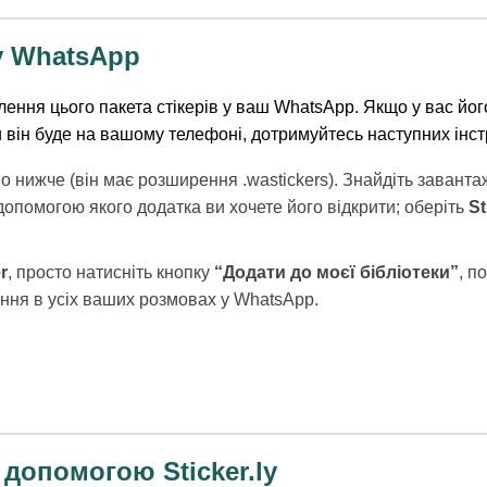
у WhatsApp
ення цього пакета стікерів у ваш WhatsApp. Якщо у вас його
ки він буде на вашому телефоні, дотримуйтесь наступних інст
о нижче (він має розширення .wastickers). Знайдіть заван
 допомогою якого додатка ви хочете його відкрити; оберіть
St
r
, просто натисніть кнопку
“Додати до моєї бібліотеки”
, п
ання в усіх ваших розмовах у WhatsApp.
допомогою Sticker.ly