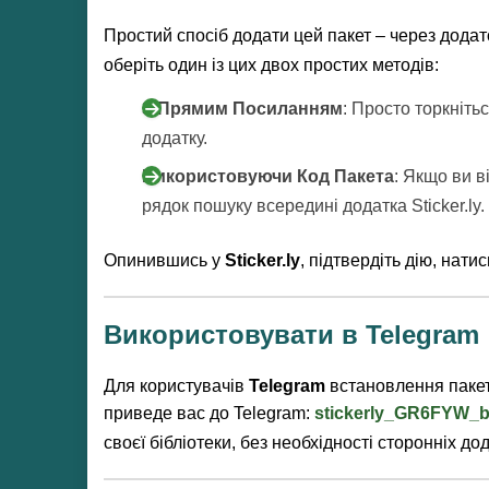
Простий спосіб додати цей пакет – через дода
оберіть один із цих двох простих методів:
З Прямим Посиланням
: Просто торкніть
додатку.
Використовуючи Код Пакета
: Якщо ви в
рядок пошуку всередині додатка Sticker.ly.
Опинившись у
Sticker.ly
, підтвердіть дію, нат
Використовувати в Telegram
Для користувачів
Telegram
встановлення пакет
приведе вас до Telegram:
stickerly_GR6FYW_by
своєї бібліотеки, без необхідності сторонніх дод