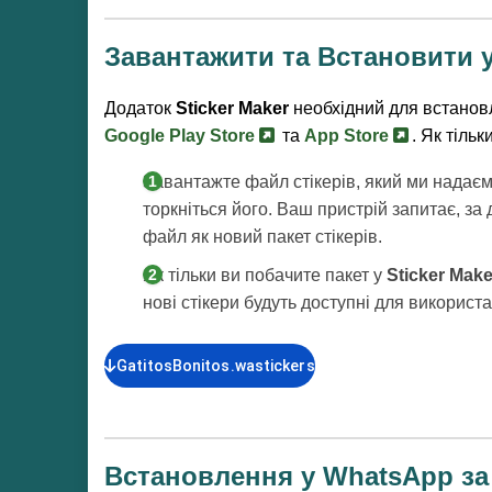
Завантажити та Встановити 
Додаток
Sticker Maker
необхідний для встановл
Google Play Store
та
App Store
. Як тіль
Завантажте файл стікерів, який ми надаєм
торкніться його. Ваш пристрій запитає, за
файл як новий пакет стікерів.
Як тільки ви побачите пакет у
Sticker Make
нові стікери будуть доступні для використ
GatitosBonitos.wastickers
Встановлення у WhatsApp за 