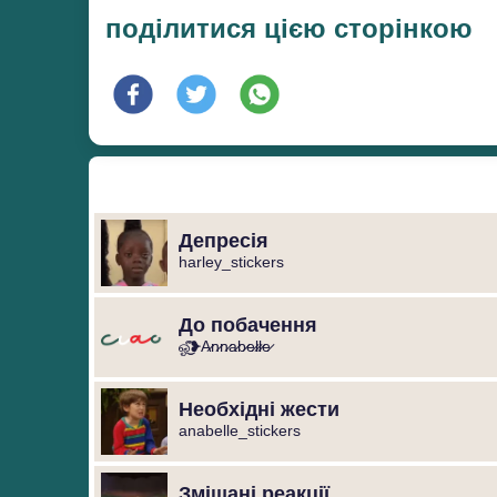
поділитися цією сторінкою
Депресія
harley_stickers
До побачення
ஓீ͜͜͡❥A̷n̷n̷a̷b̷e̷l̷l̷e̷
Необхідні жести
anabelle_stickers
Змішані реакції